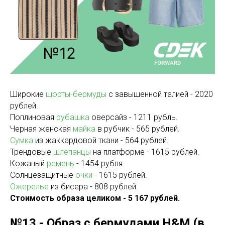
Широкие
шорты-бермуды
с завышенной талией - 2020
рублей.
Поплиновая
рубашка
оверсайз - 1211 рубль.
Черная женская
майка
в рубчик - 565 рублей.
Сумка
из жаккардовой ткани - 564 рублей.
Трендовые
шлепанцы
на платформе - 1615 рублей.
Кожаный
ремень
- 1454 рубля.
Солнцезащитные
очки
- 1615 рублей.
Ожерелье
из бисера - 808 рублей.
Стоимость образа целиком - 5 167 рублей.
№13 - Образ с бермудами H&M (в