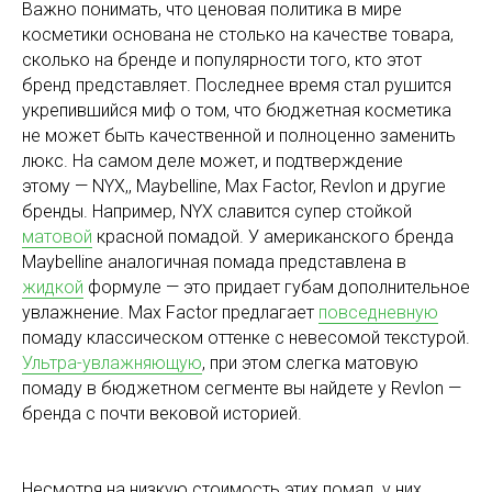
Важно понимать, что ценовая политика в мире
косметики основана не столько на качестве товара,
сколько на бренде и популярности того, кто этот
бренд представляет. Последнее время стал рушится
укрепившийся миф о том, что бюджетная косметика
не может быть качественной и полноценно заменить
люкс. На самом деле может, и подтверждение
этому — NYX,, Maybelline, Max Factor, Revlon и другие
бренды. Например, NYX славится супер стойкой
матовой
красной помадой. У американского бренда
Maybelline аналогичная помада представлена в
жидкой
формуле — это придает губам дополнительное
увлажнение. Max Factor предлагает
повседневную
помаду классическом оттенке с невесомой текстурой.
Ультра-увлажняющую
, при этом слегка матовую
помаду в бюджетном сегменте вы найдете у Revlon —
бренда с почти вековой историей.
Несмотря на низкую стоимость этих помад, у них