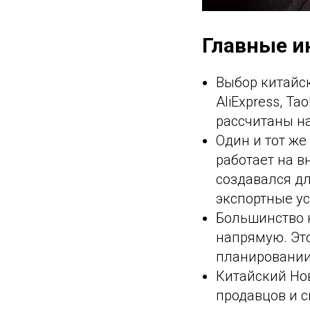
Главные и
Выбор китайс
AliExpress, T
рассчитаны на
Один и тот же
работает на в
создавался д
экспортные ус
Большинство 
напрямую. Это
планировании
Китайский Нов
продавцов и с