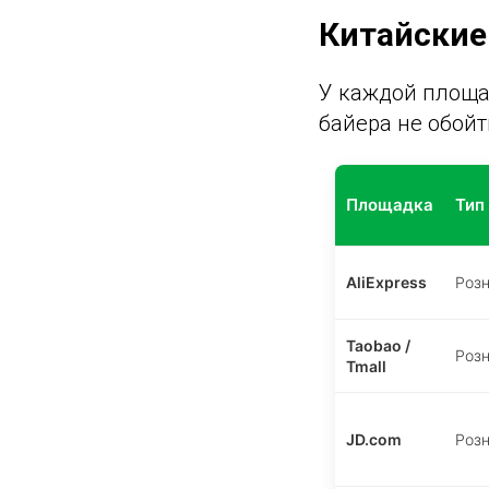
Китайские
У каждой площад
байера не обойт
Площадка
Тип
AliExpress
Роз
Taobao /
Роз
Tmall
JD.com
Роз