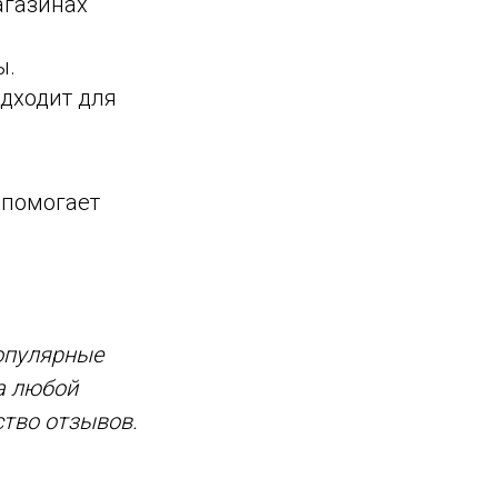
агазинах
ы.
дходит для
 помогает
опулярные
а любой
ство отзывов.