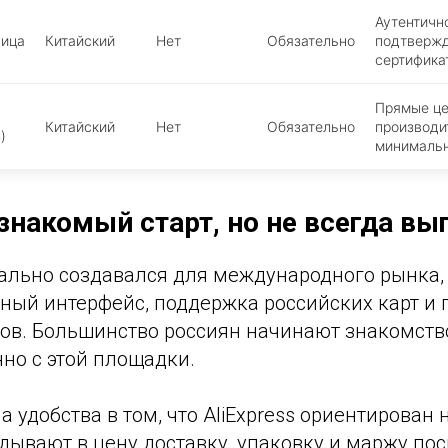
Аутентичн
ница
Китайский
Нет
Обязательно
подтверж
сертифика
Прямые ц
Китайский
Нет
Обязательно
производи
)
минимальн
: знакомый старт, но не всегда в
льно создавался для международного рынка, 
ный интерфейс, поддержка российских карт и 
тов. Большинство россиян начинают знакомств
но с этой площадки.
 удобства в том, что AliExpress ориентирован н
ывают в цену доставку, упаковку и маржу пос