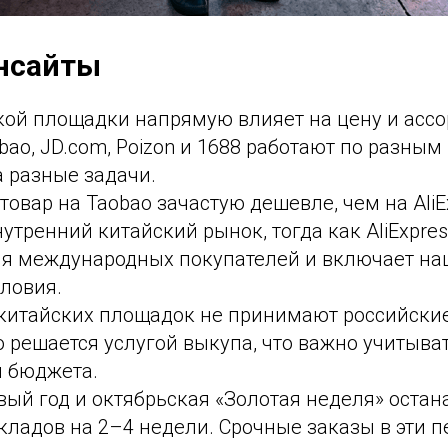
нсайты
кой площадки напрямую влияет на цену и ассо
aobao, JD.com, Poizon и 1688 работают по разны
 разные задачи.
 товар на Taobao зачастую дешевле, чем на AliE
нутренний китайский рынок, тогда как AliExpre
ля международных покупателей и включает на
ловия.
китайских площадок не принимают российски
 решается услугой выкупа, что важно учитыва
 бюджета.
ый год и октябрьская «Золотая неделя» остан
кладов на 2–4 недели. Срочные заказы в эти 