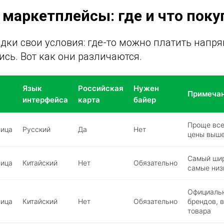
 маркетплейсы: где и что поку
ки свои условия: где-то можно платить напрям
ись. Вот как они различаются.
Язык
Российская
Нужен
Примеча
интерфейса
карта
байер
Проще все
ница
Русский
Да
Нет
цены выше
Самый шир
ница
Китайский
Нет
Обязательно
самые низ
Официаль
ница
Китайский
Нет
Обязательно
брендов, 
товара