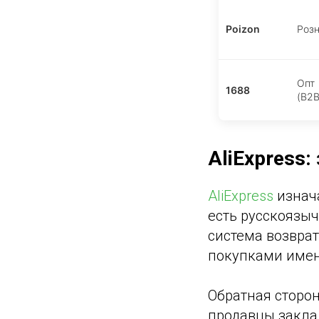
Poizon
Роз
Опт
1688
(B2B
AliExpress
AliExpress
изнача
есть русскоязыч
система возвра
покупками имен
Обратная сторона
продавцы заклад