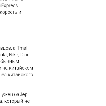
iExpress
корость и
цов, а Tmall
, Nike, Dior,
 обычным
 на китайском
 без китайского
 нужен байер.
а, который не